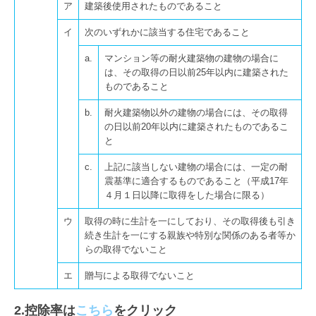
ア
建築後使用されたものであること
2030SDGSカードゲーム
イ
次のいずれかに該当する住宅であること
採用情報
a.
マンション等の耐火建築物の建物の場合に
は、その取得の日以前25年以内に建築された
スタッフインタビュー
ものであること
b.
耐火建築物以外の建物の場合には、その取得
NSパートナーズの福利厚生
の日以前20年以内に建築されたものであるこ
と
お問合せ
c.
上記に該当しない建物の場合には、一定の耐
震基準に適合するものであること（平成17年
４月１日以降に取得をした場合に限る）
ウ
取得の時に生計を一にしており、その取得後も引き
続き生計を一にする親族や特別な関係のある者等か
らの取得でないこと
エ
贈与による取得でないこと
2.控除率は
こちら
をクリック