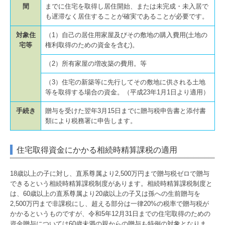
間
までに住宅を取得し居住開始、または未完成・未入居で
も遅滞なく居住することが確実であることが必要です。
対象住
（1）自己の居住用家屋及びその敷地の購入費用(土地の
宅等
権利取得のための資金を含む)。
（2）所有家屋の増改築の費用。等
（3）住宅の新築等に先行してその敷地に供される土地
等を取得する場合の資金。（平成23年1月1日より適用）
手続き
贈与を受けた翌年3月15日までに贈与税申告書と添付書
類により税務署に申告します。
住宅取得資金にかかる相続時精算課税の適用
18歳以上の子に対し、直系尊属より2,500万円まで贈与税ゼロで贈与
できるという相続時精算課税制度があります。相続時精算課税制度と
は、60歳以上の直系尊属より20歳以上の子又は孫への生前贈与を
2,500万円まで非課税にし、超える部分は一律20%の税率で贈与税が
かかるというものですが、令和5年12月31日までの住宅取得のための
資金贈与については60歳未満の親からの贈与も特例の対象となりま