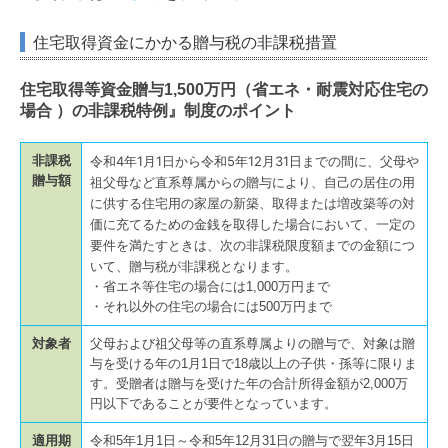
住宅取得資金にかかる贈与税の非課税措置
住宅取得等資金贈与1,500万円（省エネ・耐震対応住宅の
場合 ）の非課税特例』制度のポイント
非課税
令和4年1月1日から令和5年12月31日までの間に、父母や
贈与額
祖父母など直系尊属からの贈与により、自己の居住の用
に供する住宅用の家屋の新築、取得または増改築等の対
価に充てるための金銭を取得した場合において、一定の
要件を満たすときは、次の非課税限度額までの金額につ
いて、贈与税が非課税となります。
・省エネ等住宅の場合には1,000万円まで
・それ以外の住宅の場合には500万円まで
対象者
父母および祖父母等の直系尊属よりの贈与で、対象は贈
与を受ける年の1月1日で18歳以上の子供・孫等に限りま
す。受贈者は贈与を受けた年の合計所得金額が2,000万
円以下であることが要件となっています。
適用期
令和5年1月1日～令和5年12月31日の贈与で翌年3月15日