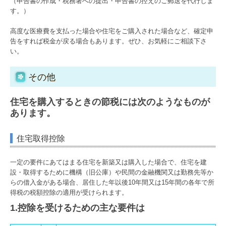
（申告書の作成・税務署への提出・申告書の控えのご郵送を代行しま
監査担当から貴社へ動画配信中
す。）
高度な医療費を支払った場合や住宅をご購入された場合など、確定申
ればたら杯 ゴルフコンペ
告をすれば税金が戻る場合もあります。ぜひ、お気軽にご相談下さ
い。
レクレーション
出版書籍
その他
経営革新等支援機関とは
住宅を購入するときの節税には次のようなものが
あります。
法人・医療・個人事業主の方
住宅取得控除
資金繰り改善
一定の要件にあてはまる住宅を新築又は購入した場合で、住宅を建
経営改善計画の策定支援
設・取得するために機構（旧公庫）や民間の金融機関又は勤務先等か
らの借入金がある場合、居住した年以後10年間又は15年間の各年で所
事業承継
得税の税額控除の適用が受けられます。
医業経営者の皆様へ
1.控除を受けるための主な要件は