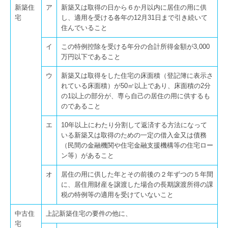
節税対策
新築住
ア
新築又は取得の日から６か月以内に居住の用に供
宅
し、適用を受ける各年の12月31日まで引き続いて
国の共済制度活用コーナー
住んでいること
個人の方
イ
この特例控除を受ける年分の合計所得金額が3,000
万円以下であること
開業・会社設立
ウ
新築又は取得をした住宅の床面積（登記簿に表示さ
れている床面積）が50㎡以上であり、床面積の2分
確定申告・その他
の1以上の部分が、専ら自己の居住の用に供するも
のであること
相続のご相談
エ
10年以上にわたり分割して返済する方法になって
(株)福岡マネジメントサービス
いる新築又は取得のための一定の借入金又は債務
（民間の金融機関や住宅金融支援機構等の住宅ロー
ン等）があること
戦略MG製造業版
オ
居住の用に供した年とその前後の２年ずつの５年間
戦略MG歯科医院版
に、居住用財産を譲渡した場合の長期譲渡所得の課
税の特例等の適用を受けていないこと
SDGsについて
中古住
上記新築住宅の要件の他に、
弊社のSDGs活動
宅