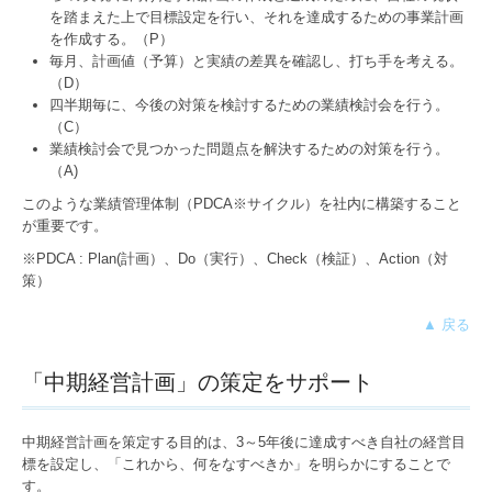
を踏まえた上で目標設定を行い、それを達成するための事業計画
監査担当から貴社へ動画配信中
を作成する。（P）
毎月、計画値（予算）と実績の差異を確認し、打ち手を考える。
ればたら杯 ゴルフコンペ
（D）
四半期毎に、今後の対策を検討するための業績検討会を行う。
レクレーション
（C）
業績検討会で見つかった問題点を解決するための対策を行う。
出版書籍
（A)
このような業績管理体制（PDCA※サイクル）を社内に構築すること
経営革新等支援機関とは
が重要です。
※PDCA : Plan(計画）、Do（実行）、Check（検証）、Action（対
法人・医療・個人事業主の方
策）
資金繰り改善
▲ 戻る
経営改善計画の策定支援
「中期経営計画」の策定をサポート
事業承継
中期経営計画を策定する目的は、3～5年後に達成すべき自社の経営目
医業経営者の皆様へ
標を設定し、「これから、何をなすべきか」を明らかにすることで
す。