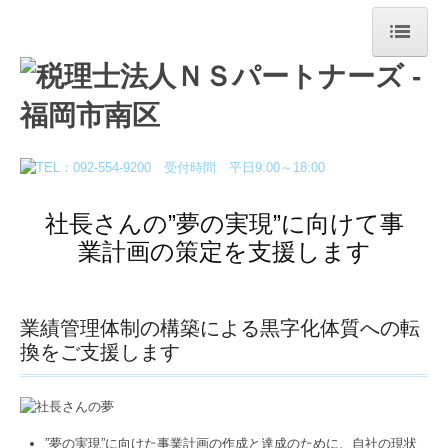
HOME
税理士法人NSパートナーズについて
お知らせ
事務所紹介
社長さんの”夢の実現”に向けて事
業計画の策定を支援します
職員紹介
交通案内
業績管理体制の構築による黒字化体質への転
料金案内
換をご支援します
お客様の声
セミナー情報
”夢の実現”に向けた事業計画の作成と達成のために、自社の現状