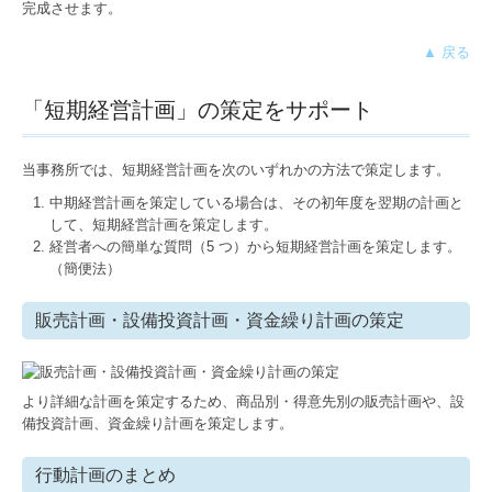
完成させます。
2030SDGSカードゲーム
▲ 戻る
採用情報
「短期経営計画」の策定をサポート
スタッフインタビュー
当事務所では、短期経営計画を次のいずれかの方法で策定します。
NSパートナーズの福利厚生
中期経営計画を策定している場合は、その初年度を翌期の計画と
して、短期経営計画を策定します。
お問合せ
経営者への簡単な質問（5 つ）から短期経営計画を策定します。
（簡便法）
販売計画・設備投資計画・資金繰り計画の策定
より詳細な計画を策定するため、商品別・得意先別の販売計画や、設
備投資計画、資金繰り計画を策定します。
行動計画のまとめ