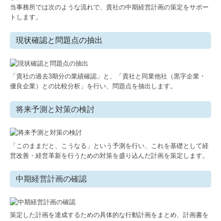
節税対策
当事務所では次のような流れで、貴社の中期経営計画の策定をサポー
トします。
国の共済制度活用コーナー
現状確認と問題点の抽出
個人の方
開業・会社設立
「貴社の過去3期分の業績確認」と、「貴社と同業他社（黒字企業・
優良企業）との比較分析」を行い、問題点を抽出します。
確定申告・その他
将来予測と対策の検討
相続のご相談
(株)福岡マネジメントサービス
「このままだと、こうなる」という予測を行い、これを基礎として経
戦略MG製造業版
営改善・経営革新を行うための対策を盛り込んだ計画を策定します。
戦略MG歯科医院版
中期経営計画の確認
SDGsについて
策定した計画を達成するための具体的な行動計画をまとめ、計画書を
弊社のSDGs活動